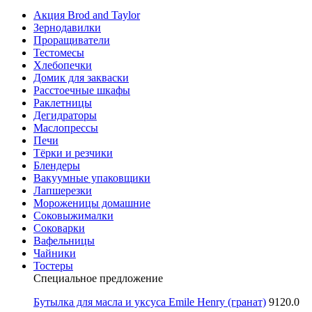
Акция Brod and Taylor
Зернодавилки
Проращиватели
Тестомесы
Хлебопечки
Домик для закваски
Расстоечные шкафы
Раклетницы
Дегидраторы
Маслопрессы
Печи
Тёрки и резчики
Блендеры
Вакуумные упаковщики
Лапшерезки
Мороженицы домашние
Соковыжималки
Соковарки
Вафельницы
Чайники
Тостеры
Специальное предложение
Бутылка для масла и уксуса Emile Henry (гранат)
9120.0