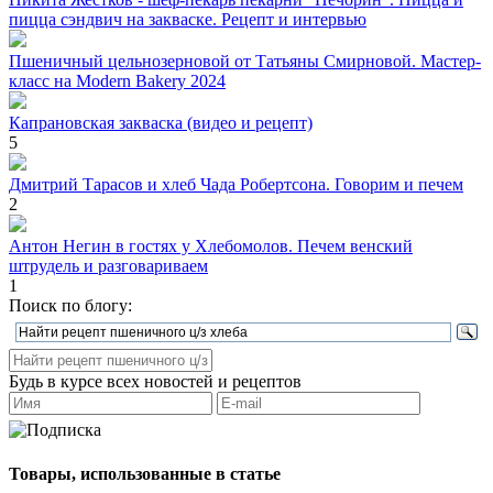
пицца сэндвич на закваске. Рецепт и интервью
Пшеничный цельнозерновой от Татьяны Смирновой. Мастер-
класс на Modern Bakery 2024
Капрановская закваска (видео и рецепт)
5
Дмитрий Тарасов и хлеб Чада Робертсона. Говорим и печем
2
Антон Негин в гостях у Хлебомолов. Печем венский
штрудель и разговариваем
1
Поиск по блогу:
Будь в курсе всех новостей и рецептов
Товары, использованные в статье