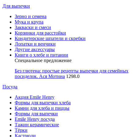
Для выпечки
Зерно и семена
Мука и крупа
Закваски и смеси
Корзинки для расстойки
Кондитерские шпатели и скребки
Лопатки и венчики
Другие аксессуары
Книги о хлебе и питании
Специальное предложение
Без глютена: простые рецепты выпечки для семейных
посиделок. Ася Мотина
1298.0
Посуда
Акция Emile Henry
Формы для выпечки хлеба
Камни для хлеба и пиццы
Формы для выпечки
Emile Henry посуда
Тажин керамические
Тёрки
Кастрюли