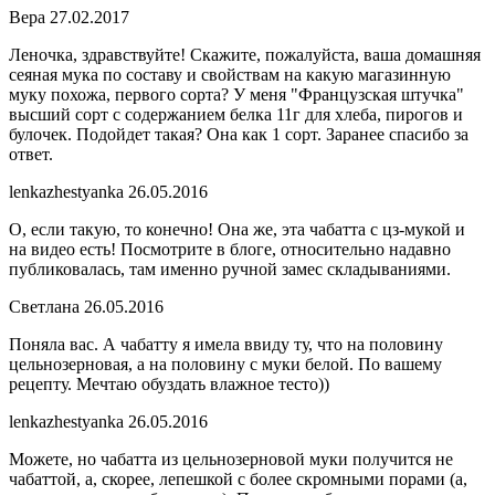
Вера
27.02.2017
Леночка, здравствуйте! Скажите, пожалуйста, ваша домашняя
сеяная мука по составу и свойствам на какую магазинную
муку похожа, первого сорта? У меня "Французская штучка"
высший сорт с содержанием белка 11г для хлеба, пирогов и
булочек. Подойдет такая? Она как 1 сорт. Заранее спасибо за
ответ.
lenkazhestyanka
26.05.2016
О, если такую, то конечно! Она же, эта чабатта с цз-мукой и
на видео есть! Посмотрите в блоге, относительно надавно
публиковалась, там именно ручной замес складываниями.
Светлана
26.05.2016
Поняла вас. А чабатту я имела ввиду ту, что на половину
цельнозерновая, а на половину с муки белой. По вашему
рецепту. Мечтаю обуздать влажное тесто))
lenkazhestyanka
26.05.2016
Можете, но чабатта из цельнозерновой муки получится не
чабаттой, а, скорее, лепешкой с более скромными порами (а,