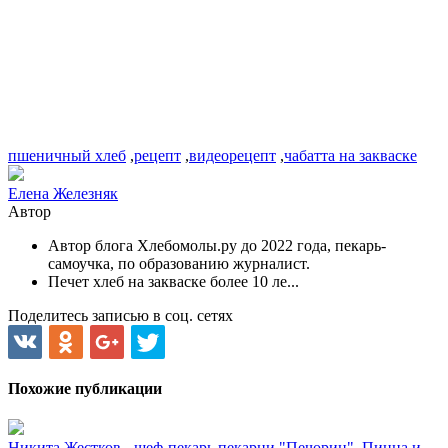
пшеничный хлеб
,
рецепт
,
видеорецепт
,
чабатта на закваске
Елена Железняк
Автор
Автор блога Хлебомолы.ру до 2022 года, пекарь-
самоучка, по образованию журналист.
Печет хлеб на закваске более 10 ле...
Поделитесь записью в соц. сетях
Похожие публикации
Никита Жестков - шеф-пекарь пекарни "Печорин". Пицца и