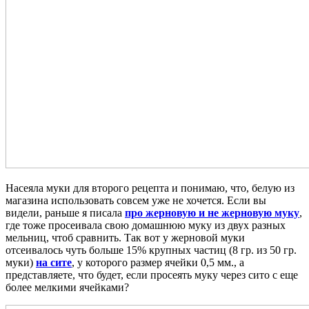
Насеяла муки для второго рецепта и понимаю, что, белую из
магазина использовать совсем уже не хочется. Если вы
видели, раньше я писала
про жерновую и не жерновую муку
,
где тоже просеивала свою домашнюю муку из двух разных
мельниц, чтоб сравнить. Так вот у жерновой муки
отсеивалось чуть больше 15% крупных частиц (8 гр. из 50 гр.
муки)
на сите
, у которого размер ячейки 0,5 мм., а
представляете, что будет, если просеять муку через сито с еще
более мелкими ячейками?