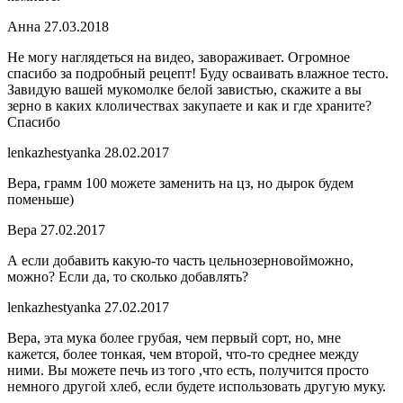
Анна
27.03.2018
Не могу наглядеться на видео, завораживает. Огромное
спасибо за подробный рецепт! Буду осваивать влажное тесто.
Завидую вашей мукомолке белой завистью, скажите а вы
зерно в каких клоличествах закупаете и как и где храните?
Спасибо
lenkazhestyanka
28.02.2017
Вера, грамм 100 можете заменить на цз, но дырок будем
поменьше)
Вера
27.02.2017
А если добавить какую-то часть цельнозерновойможно,
можно? Если да, то сколько добавлять?
lenkazhestyanka
27.02.2017
Вера, эта мука более грубая, чем первый сорт, но, мне
кажется, более тонкая, чем второй, что-то среднее между
ними. Вы можете печь из того ,что есть, получится просто
немного другой хлеб, если будете использовать другую муку.