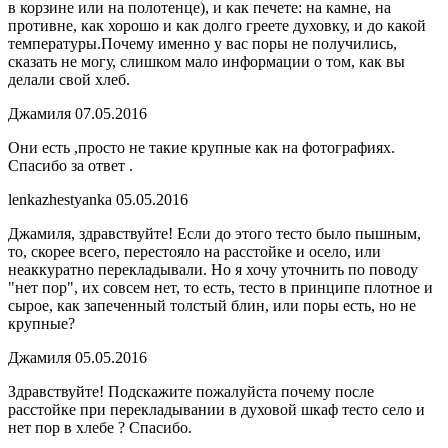
в корзине или на полотенце), и как печете: на камне, на
противне, как хорошо и как долго греете духовку, и до какой
температуры.Почему именно у вас поры не получились,
сказать не могу, слишком мало информации о том, как вы
делали свой хлеб.
Джамиля
07.05.2016
Они есть ,просто не такие крупные как на фотографиях.
Спасибо за ответ .
lenkazhestyanka
05.05.2016
Джамиля, здравствуйте! Если до этого тесто было пышным,
то, скорее всего, перестояло на расстойке и осело, или
неаккуратно перекладывали. Но я хочу уточнить по поводу
"нет пор", их совсем нет, то есть, тесто в принципе плотное и
сырое, как запеченный толстый блин, или поры есть, но не
крупные?
Джамиля
05.05.2016
Здравствуйте! Подскажите пожалуйста почему после
расстойке при перекладывании в духовой шкаф тесто село и
нет пор в хлебе ? Спасибо.