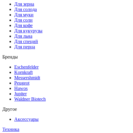
Для зерна
Для солода
Для муки
Для соли
Для кофе
Для кукурузы
Для льна
Для специй
Для перца
Бренды
Eschenfelder
Kornkraft
Messershmidt
Peugeot
Hawos
Jupiter
Waldner Biotech
Другое
Аксессуары
Техника