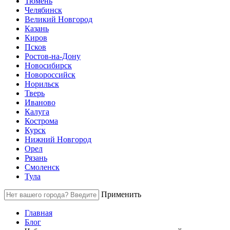
Тюмень
Челябинск
Великий Новгород
Казань
Киров
Псков
Ростов-на-Дону
Новосибирск
Новороссийск
Норильск
Тверь
Иваново
Калуга
Кострома
Курск
Нижний Новгород
Орел
Рязань
Смоленск
Тула
Применить
Главная
Блог