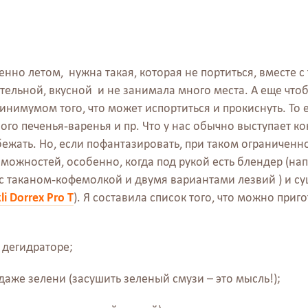
бенно летом, нужна такая, которая не портиться, вместе с
тельной, вкусной и не занимала много места. А еще чтоб
инимумом того, что может испортиться и прокиснуть. То е
ого печенья-варенья и пр. Что у нас обычно выступает кон
збежать. Но, если пофантазировать, при таком ограниченн
ожностей, особенно, когда под рукой есть блендер (напр
ис таканом-кофемолкой и двумя вариантами лезвий ) и су
li Dorrex Pro T
). Я составила список того, что можно приг
 дегидраторе;
 даже зелени (засушить зеленый смузи – это мысль!);