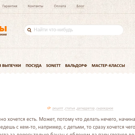
Гарантия
Контакты
Оплата
Блог
Я ВЫПЕЧКИ
ПОСУДА
SONETT
ВАЛЬДОРФ
МАСТЕР-КЛАССЫ
рецепт
,
статья
,
дегидратор
,
сыроедное
но хочется есть. Может, потому что делать нечего, начина
дешь с кем-то, например, с детьми, то сразу хочется чег
гда за дорогу только банан с яблоком да пару глотков во