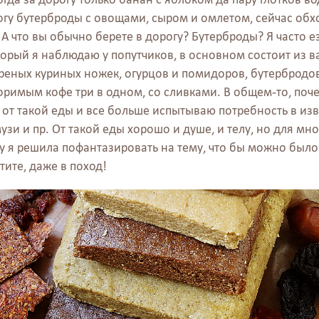
огу бутерброды с овощами, сыром и омлетом, сейчас об
А что вы обычно берете в дорогу? Бутерброды? Я часто е
рый я наблюдаю у попутчиков, в основном состоит из в
реных куриных ножек, огурцов и помидоров, бутербродов 
римым кофе три в одном, со сливками. В общем-то, почем
 от такой еды и все больше испытываю потребность в и
узи и пр. От такой еды хорошо и душе, и телу, но для мно
му я решила пофантазировать на тему, что бы можно было
отите, даже в поход!