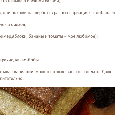
 это называю овсяной халвой);
в, они похожи на щербет (в разных вариациях, с добавлен
чек и орехов;
ример,яблоки, бананы и томаты – мое любимое);
 арахис, какао-бобы.
читывая вариации, можно столько запасов сделать! Даже
 питательно.