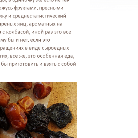
хожусь фруктами, пресными
зжу и среднестатистический
ареных яиц, ароматных на
с колбасой, иной раз это все
у бы и нет, если это
звращениях в виде сыроедных
гих, все же, это особенная еда,
 бы приготовить и взять с собой