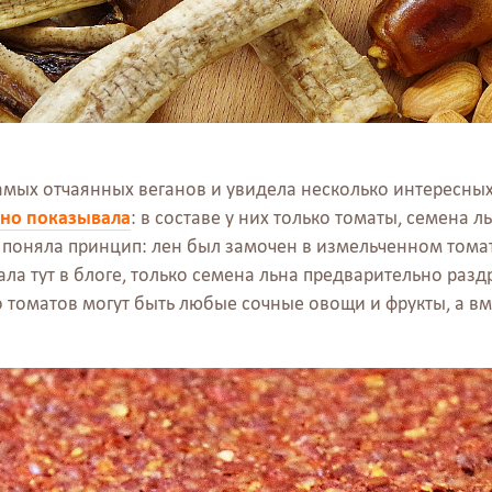
амых отчаянных веганов и увидела несколько интересных
вно показывала
: в составе у них только томаты, семена л
 поняла принцип: лен был замочен в измельченном томате
ла тут в блоге, только семена льна предварительно разд
о томатов могут быть любые сочные овощи и фрукты, а в