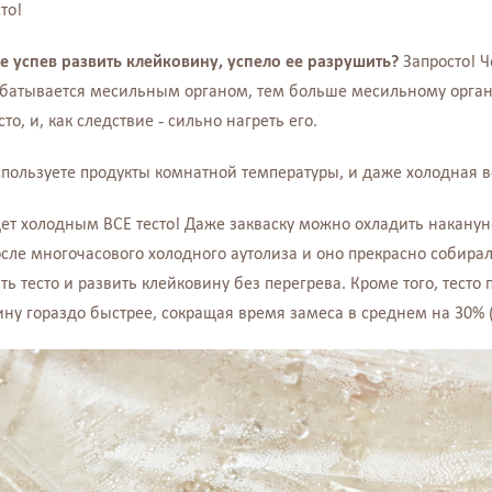
то!
 не успев развить клейковину, успело ее разрушить?
Запросто! Ч
батывается месильным органом, тем больше месильному орган
о, и, как следствие - сильно нагреть его.
используете продукты комнатной температуры, и даже холодная в
удет холодным ВСЕ тесто! Даже закваску можно охладить накану
после многочасового холодного аутолиза и оно прекрасно собира
ь тесто и развить клейковину без перегрева. Кроме того, тесто 
ну гораздо быстрее, сокращая время замеса в среднем на 30%