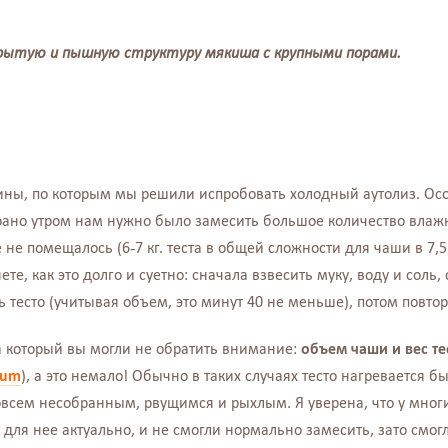
рытую и пышную структуру мякиша с крупными порами.
чины, по которым мы решили испробовать холодный аутолиз. О
рано утром нам нужно было замесить большое количество влажн
 не помещалось (6-7 кг. теста в общей сложности для чаши в 7,5 
те, как это долго и суетно: сначала взвесить муку, воду и соль
ь тесто (учитывая объем, это минут 40 не меньше), потом повтор
а который вы могли не обратить внимание:
объем чаши и вес те
rum
), а это немало! Обычно в таких случаях тесто нагревается б
совсем несобранным, рвущимся и рыхлым. Я уверена, что у многи
 для нее актуально, и не смогли нормально замесить, зато смогли