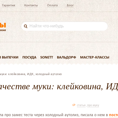
Гарантия
Контакты
Оплата
Блог
Я ВЫПЕЧКИ
ПОСУДА
SONETT
ВАЛЬДОРФ
МАСТЕР-КЛАССЫ
 муки: клейковина, ИДК, холодный аутолиз
ачестве муки: клейковина, И
статья
,
про муку
ла про замес теста через холодный аутолиз, писала о нем в
пост