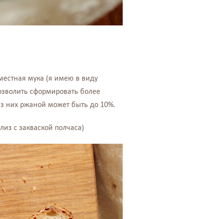
местная мука (я имею в виду
позволить сформировать более
из них ржаной может быть до 10%.
лиз с закваской полчаса)