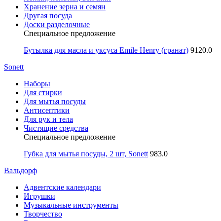
Хранение зерна и семян
Другая посуда
Доски разделочные
Специальное предложение
Бутылка для масла и уксуса Emile Henry (гранат)
9120.0
Sonett
Наборы
Для стирки
Для мытья посуды
Антисептики
Для рук и тела
Чистящие средства
Специальное предложение
Губка для мытья посуды, 2 шт, Sonett
983.0
Вальдорф
Адвентские календари
Игрушки
Музыкальные инструменты
Творчество