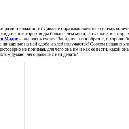
ски разной влажности? Давайте поразмышляем на эту тему, конеч
 жидкие, в которых воды больше, чем муки, есть такие, в которы
то Мадре
– она очень густая! Завидное разнообразие, и хорошо б
ие шикарные на ней сдоба и хлеб получаются! Совсем недавно х
 достоверно не понимая, для чего она им и как ее вести, какой он
 потом думаю, чего дальше с ней делать?