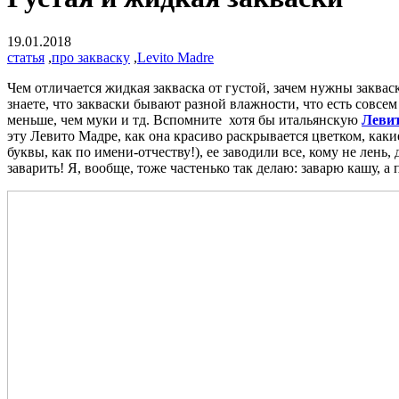
19.01.2018
статья
,
про закваску
,
Levito Madre
Чем отличается жидкая закваска от густой, зачем нужны заква
знаете, что закваски бывают разной влажности, что есть совсем
меньше, чем муки и тд. Вспомните хотя бы итальянскую
Леви
эту Левито Мадре, как она красиво раскрывается цветком, как
буквы, как по имени-отчеству!), ее заводили все, кому не лень,
заварить! Я, вообще, тоже частенько так делаю: заварю кашу, а