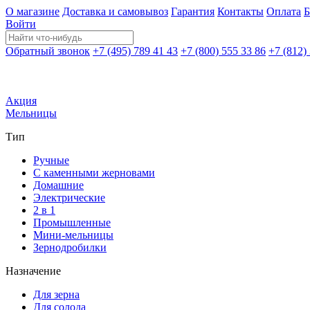
О магазине
Доставка и самовывоз
Гарантия
Контакты
Оплата
Б
Войти
Обратный звонок
+7 (495) 789 41 43
+7 (800) 555 33 86
+7 (812)
Акция
Мельницы
Тип
Ручные
С каменными жерновами
Домашние
Электрические
2 в 1
Промышленные
Мини-мельницы
Зернодробилки
Назначение
Для зерна
Для солода