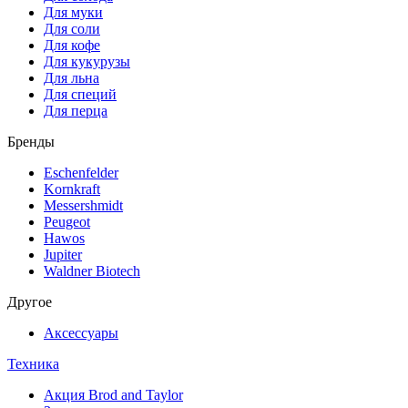
Для муки
Для соли
Для кофе
Для кукурузы
Для льна
Для специй
Для перца
Бренды
Eschenfelder
Kornkraft
Messershmidt
Peugeot
Hawos
Jupiter
Waldner Biotech
Другое
Аксессуары
Техника
Акция Brod and Taylor