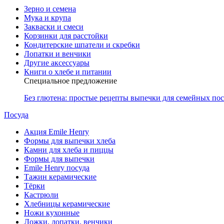
Зерно и семена
Мука и крупа
Закваски и смеси
Корзинки для расстойки
Кондитерские шпатели и скребки
Лопатки и венчики
Другие аксессуары
Книги о хлебе и питании
Специальное предложение
Без глютена: простые рецепты выпечки для семейных по
Посуда
Акция Emile Henry
Формы для выпечки хлеба
Камни для хлеба и пиццы
Формы для выпечки
Emile Henry посуда
Тажин керамические
Тёрки
Кастрюли
Хлебницы керамические
Ножи кухонные
Ложки, лопатки, венчики