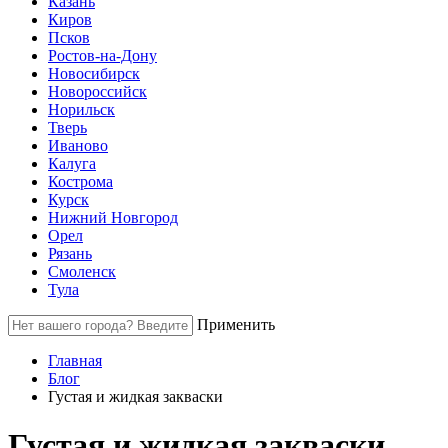
Казань
Киров
Псков
Ростов-на-Дону
Новосибирск
Новороссийск
Норильск
Тверь
Иваново
Калуга
Кострома
Курск
Нижний Новгород
Орел
Рязань
Смоленск
Тула
Применить
Главная
Блог
Густая и жидкая закваски
Густая и жидкая закваски