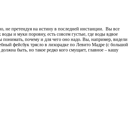
но, не претендуя на истину в последней инстанции. Вы все
х воды и муки поровну, есть совсем густые, где воды вдвое
ы понимать, почему и для чего оно надо. Вы, например, видели
лебный фейсбук трясло в лихорадке по Левито Мадре (с большой
а должна быть, но такое редко кого смущает, главное – кашу