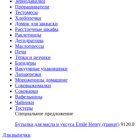
Зернодавилки
Проращиватели
Тестомесы
Хлебопечки
Домик для закваски
Расстоечные шкафы
Раклетницы
Дегидраторы
Маслопрессы
Печи
Тёрки и резчики
Блендеры
Вакуумные упаковщики
Лапшерезки
Мороженицы домашние
Соковыжималки
Соковарки
Вафельницы
Чайники
Тостеры
Специальное предложение
Бутылка для масла и уксуса Emile Henry (гранат)
9120.0
Для выпечки