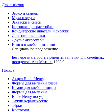
Для выпечки
Зерно и семена
Мука и крупа
Закваски и смеси
Корзинки для расстойки
Кондитерские шпатели и скребки
Лопатки и венчики
Другие аксессуары
Книги о хлебе и питании
Специальное предложение
Без глютена: простые рецепты выпечки для семейных
посиделок. Ася Мотина
1298.0
Посуда
Акция Emile Henry
Формы для выпечки хлеба
Камни для хлеба и пиццы
Формы для выпечки
Emile Henry посуда
Тажин керамические
Тёрки
Кастрюли