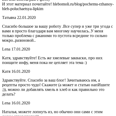
И этот материал почитайте! hlebomoli.ru/blog/pochemu-rzhanoy-
hleb-poluchaetsya-lipkim
Татьяна
22.01.2020
Спасибо большое за вашу роботу .Все супер и уже три угода с
вами я просто благодаря вам многому научилась..У меня
только проблема с ржаними то пустота всредине то сильно
мокро..разиновой..
Lena
17.01.2020
Катя, здравствуйте! Есть же хмелевые закваски, про них
поищите инфу, меня пока не цепляет эта тема :)
Катя
16.01.2020
Здравствуйте. Спасибо за ваш блог! Зачитываюсь им, а
рецепты просто чудо! Скажите (а может и статью напИшите
;)), можно ли добавлять хмель в хлеб и как правильно это
делать?
Lena
16.01.2020
Наталья, можете лопнуть из, но обычно они сами с этим