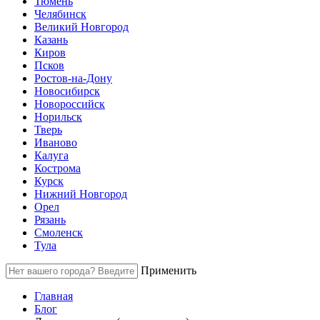
Тюмень
Челябинск
Великий Новгород
Казань
Киров
Псков
Ростов-на-Дону
Новосибирск
Новороссийск
Норильск
Тверь
Иваново
Калуга
Кострома
Курск
Нижний Новгород
Орел
Рязань
Смоленск
Тула
Применить
Главная
Блог