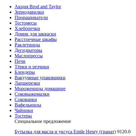
Акция Brod and Taylor
Зернодавилки
Проращиватели
Тестомесы
Хлебопечки
Домик для закваски
Расстоечные шкафы
Раклетницы
Дегидраторы
Маслопрессы
Печи
Тёрки и резчики
Блендеры
Вакуумные упаковщики
Лапшерезки
Мороженицы домашние
Соковыжималки
Соковарки
Вафельницы
Чайники
Тостеры
Специальное предложение
Бутылка для масла и уксуса Emile Henry (гранат)
9120.0