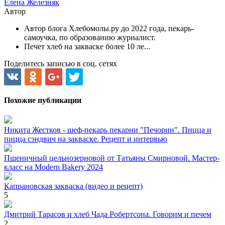
Елена Железняк
Автор
Автор блога Хлебомолы.ру до 2022 года, пекарь-
самоучка, по образованию журналист.
Печет хлеб на закваске более 10 ле...
Поделитесь записью в соц. сетях
Похожие публикации
Никита Жестков - шеф-пекарь пекарни "Печорин". Пицца и
пицца сэндвич на закваске. Рецепт и интервью
Пшеничный цельнозерновой от Татьяны Смирновой. Мастер-
класс на Modern Bakery 2024
Капрановская закваска (видео и рецепт)
5
Дмитрий Тарасов и хлеб Чада Робертсона. Говорим и печем
2