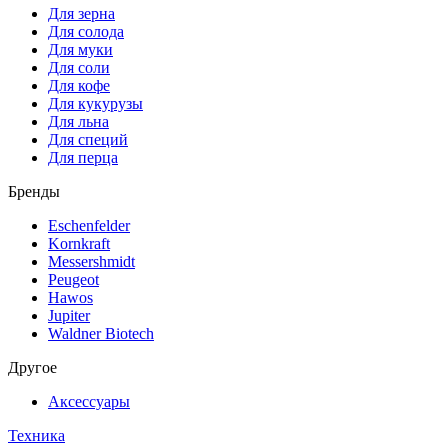
Для зерна
Для солода
Для муки
Для соли
Для кофе
Для кукурузы
Для льна
Для специй
Для перца
Бренды
Eschenfelder
Kornkraft
Messershmidt
Peugeot
Hawos
Jupiter
Waldner Biotech
Другое
Аксессуары
Техника