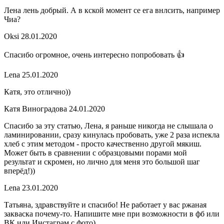
Лена лень добрый. А в кской момент се ега внлсить, например
Чиа?
Oksi
28.01.2020
Спасибо огромное, очень интересно попробовать 👍
Lena
25.01.2020
Катя, это отлично))
Катя Виноградова
24.01.2020
Спасибо за эту статью, Лена, я раньше никогда не слышала о
ламинировании, сразу кинулась пробовать, уже 2 раза испекла
хлеб с этим методом - просто качественно другой мякиш.
Может быть в сравнении с образцовыми порами мой
результат и скромен, но лично для меня это большой шаг
вперёд!))
Lena
23.01.2020
Татьяна, здравствуйте и спасибо! Не работает у вас ржаная
закваска почему-то. Напишите мне при возможности в фб или
ВК или Инстаграм с фото)