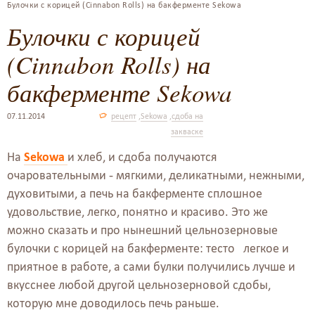
Булочки с корицей (Cinnabon Rolls) на бакферменте Sekowa
Булочки с корицей
(Cinnabon Rolls) на
бакферменте Sekowa
07.11.2014
рецепт
,
Sekowa
,
сдоба на
закваске
На
Sekowa
и хлеб, и сдоба получаются
очаровательными - мягкими, деликатными, нежными,
духовитыми, а печь на бакферменте сплошное
удовольствие, легко, понятно и красиво. Это же
можно сказать и про нынешний цельнозерновые
булочки с корицей на бакферменте: тесто легкое и
приятное в работе, а сами булки получились лучше и
вкусснее любой другой цельнозерновой сдобы,
которую мне доводилось печь раньше.