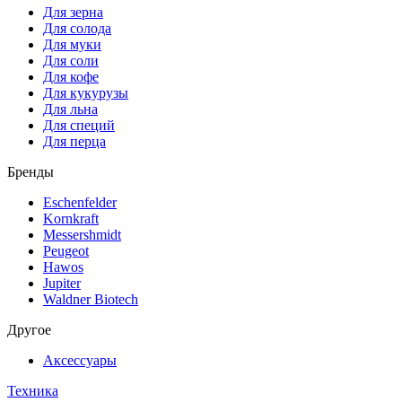
Для зерна
Для солода
Для муки
Для соли
Для кофе
Для кукурузы
Для льна
Для специй
Для перца
Бренды
Eschenfelder
Kornkraft
Messershmidt
Peugeot
Hawos
Jupiter
Waldner Biotech
Другое
Аксессуары
Техника