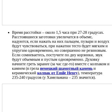
Время расстойки – около 1,5 часа при 27-28 градусах.
Расстоявшиеся заготовки увеличатся в объеме,
надуются, если нажать на них пальцем, пузыри и воздух
будут чувствоваться, при нажатии тесто будет мягким и
упругим одновременно, но совершенно не резиновым.
Если сомневаетесь, постучите по дну корзинки, звук
будут объемным и пустым одновременно. Духовку
начните греть заранее (за час где-то) вместе с колпаком и
камнем (я грела
немецкий шамотный камень
и
керамичеcкий
колпак от Emile Henry
), температура
235-240 градусов (у Хамельмана – 235 значится).