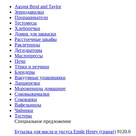
Акция Brod and Taylor
Зернодавилки
Проращиватели
Тестомесы
Хлебопечки
Домик для закваски
Расстоечные шкафы
Раклетницы
Дегидраторы
Маслопрессы
Печи
Тёрки и резчики
Блендеры
Вакуумные упаковщики
Лапшерезки
Мороженицы домашние
Соковыжималки
Соковарки
Вафельницы
Чайники
Тостеры
Специальное предложение
Бутылка для масла и уксуса Emile Henry (гранат)
9120.0