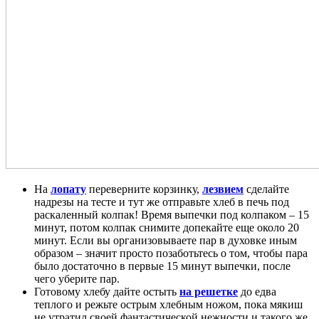
На
лопату
переверните корзинку,
лезвием
сделайте
надрезы на тесте и тут же отправьте хлеб в печь под
раскаленный колпак! Время выпечки под колпаком – 15
минут, потом колпак снимите допекайте еще около 20
минут. Если вы организовываете пар в духовке иным
образом – значит просто позаботьтесь о том, чтобы пара
было достаточно в первые 15 минут выпечки, после
чего уберите пар.
Готовому хлебу дайте остыть
на решетке
до едва
теплого и режьте острым хлебным ножом, пока мякиш
не утратил своей фантастической нежности и такого же