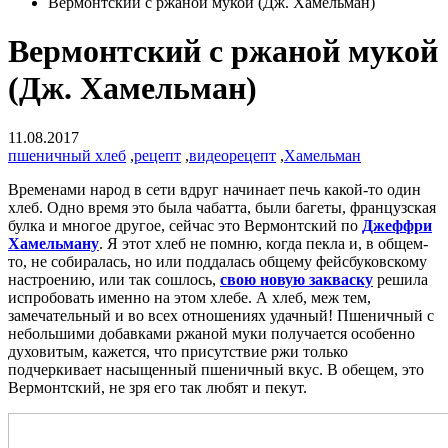
Вермонтский с ржаной мукой (Дж. Хамельман)
Вермонтский с ржаной мукой
(Дж. Хамельман)
11.08.2017
пшеничный хлеб
,
рецепт
,
видеорецепт
,
Хамельман
Временами народ в сети вдруг начинает печь какой-то один
хлеб. Одно время это была чабатта, были багеты, французская
булка и многое другое, сейчас это Вермонтский по
Джеффри
Хамельману
. Я этот хлеб не помню, когда пекла и, в общем-
то, не собиралась, но или поддалась общему фейсбуковскому
настроению, или так сошлось,
свою новую закваску
решила
испробовать именно на этом хлебе. А хлеб, меж тем,
замечательный и во всех отношениях удачный! Пшеничный с
небольшими добавками ржаной муки получается особенно
духовитым, кажется, что присутствие ржи только
подчеркивает насыщенный пшеничный вкус. В обещем, это
Вермонтский, не зря его так любят и пекут.