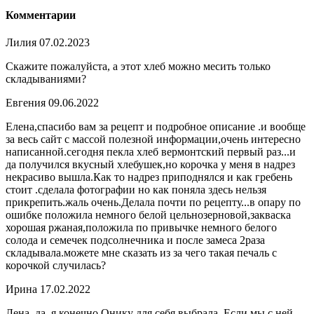
Комментарии
Лилия
07.02.2023
Скажите пожалуйста, а этот хлеб можно месить только
складываниями?
Евгения
09.06.2022
Елена,спасибо вам за рецепт и подробное описание .и вообще
за весь сайт с массой полезной информации,очень интересно
написанной.сегодня пекла хлеб вермонтский первый раз...и
да получился вкусный хлебушек,но корочка у меня в надрез
некрасиво вышла.Как то надрез приподнялся и как гребень
стоит .сделала фотографии но как поняла здесь нельзя
прикрепить.жаль очень.Делала почти по рецепту...в опару по
ошибке положила немного белой цельнозерновой,закваска
хорошая ржаная,положила по привычке немного белого
солода и семечек подсолнечника и после замеса 2раза
складывала.можете мне сказать из за чего такая печаль с
корочкой случилась?
Ирина
17.02.2022
Лена, да, я конечно Онику для себя выбрала. Если мы с ней