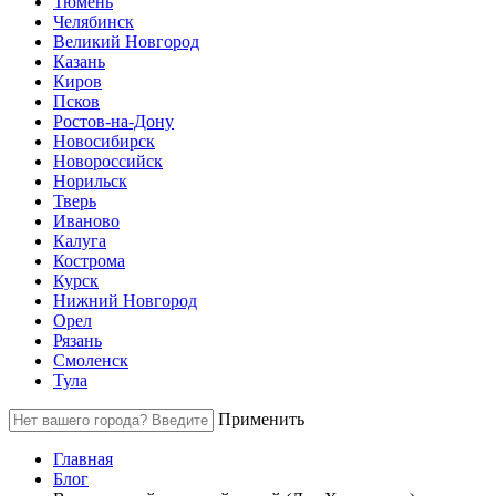
Тюмень
Челябинск
Великий Новгород
Казань
Киров
Псков
Ростов-на-Дону
Новосибирск
Новороссийск
Норильск
Тверь
Иваново
Калуга
Кострома
Курск
Нижний Новгород
Орел
Рязань
Смоленск
Тула
Применить
Главная
Блог