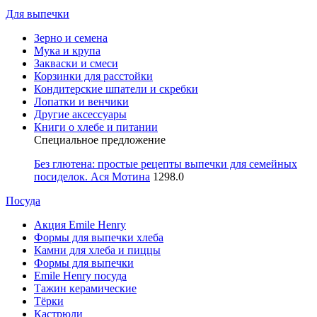
Для выпечки
Зерно и семена
Мука и крупа
Закваски и смеси
Корзинки для расстойки
Кондитерские шпатели и скребки
Лопатки и венчики
Другие аксессуары
Книги о хлебе и питании
Специальное предложение
Без глютена: простые рецепты выпечки для семейных
посиделок. Ася Мотина
1298.0
Посуда
Акция Emile Henry
Формы для выпечки хлеба
Камни для хлеба и пиццы
Формы для выпечки
Emile Henry посуда
Тажин керамические
Тёрки
Кастрюли