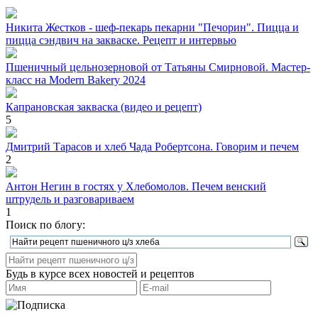
Никита Жестков - шеф-пекарь пекарни "Печорин". Пицца и
пицца сэндвич на закваске. Рецепт и интервью
Пшеничный цельнозерновой от Татьяны Смирновой. Мастер-
класс на Modern Bakery 2024
Капрановская закваска (видео и рецепт)
5
Дмитрий Тарасов и хлеб Чада Робертсона. Говорим и печем
2
Антон Негин в гостях у Хлебомолов. Печем венский
штрудель и разговариваем
1
Поиск по блогу:
Будь в курсе всех новостей и рецептов