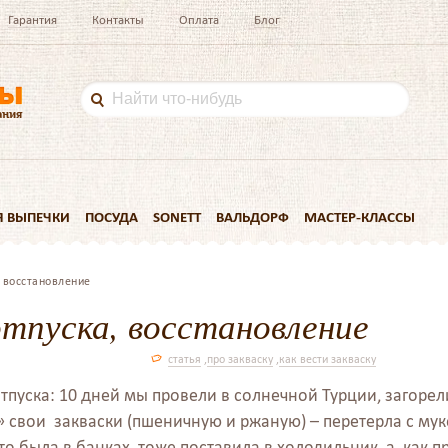
Гарантия
Контакты
Оплата
Блог
Я ВЫПЕЧКИ
ПОСУДА
SONETT
ВАЛЬДОРФ
МАСТЕР-КЛАССЫ
, восстановление
отпуска, восстановление
статья
,
про закваску
,
как вести закваску
отпуска: 10 дней мы провели в солнечной Турции, загорел
 свои закваски (пшеничную и ржаную) – перетерла с муко
то была в банках, тоже поставила в холодильник, а, как 