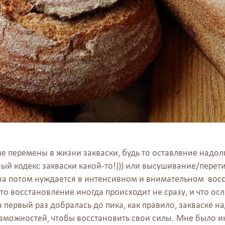
е перемены в жизни закваски, будь то оставление надол
ый кодекс закваски какой-то!))) или высушивание/перети
она потом нуждается в интенсивном и внимательном вос
что восстановление иногда происходит не сразу, и что ос
 в первый раз добралась до пика, как правило, закваске 
можностей, чтобы восстановить свои силы. Мне было ин