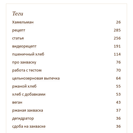
Теги
Хамельман
26
рецепт
285
статья
256
видеорецепт
191
пшеничный хлеб
114
про закваску
76
работа с тестом
70
цельнозерновая выпечка
64
ржаной хлеб
55
хлеб с добавками
53
веган
43
ржаная закваска
37
дегидратор
36
сдоба на закваске
36