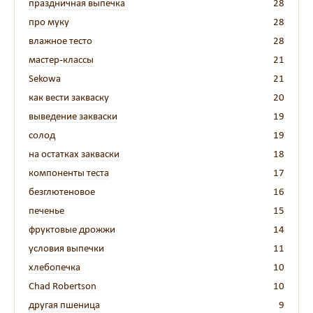
праздничная выпечка
28
про муку
28
влажное тесто
28
мастер-классы
21
Sekowa
21
как вести закваску
20
выведение закваски
19
солод
19
на остатках закваски
18
компоненты теста
17
безглютеновое
16
печенье
15
фруктовые дрожжи
14
условия выпечки
11
хлебопечка
10
Chad Robertson
10
другая пшеница
9