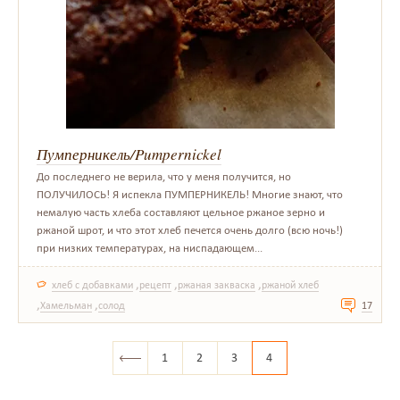
Пумперникель/Pumpernickel
До последнего не верила, что у меня получится, но
ПОЛУЧИЛОСЬ! Я испекла ПУМПЕРНИКЕЛЬ! Многие знают, что
немалую часть хлеба составляют цельное ржаное зерно и
ржаной шрот, и что этот хлеб печется очень долго (всю ночь!)
при низких температурах, на ниспадающем...
,
,
,
хлеб с добавками
рецепт
ржаная закваска
ржаной хлеб
,
,
Хамельман
солод
17
1
2
3
4