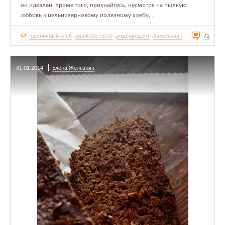
он идеален. Кроме того, признайтесь, несмотря на пылкую
любовь к цельнозерновому полезному хлебу,...
,
,
,
пшеничный хлеб
влажное тесто
видеорецепт
Хамельман
71
31.01.2014
Елена Железняк