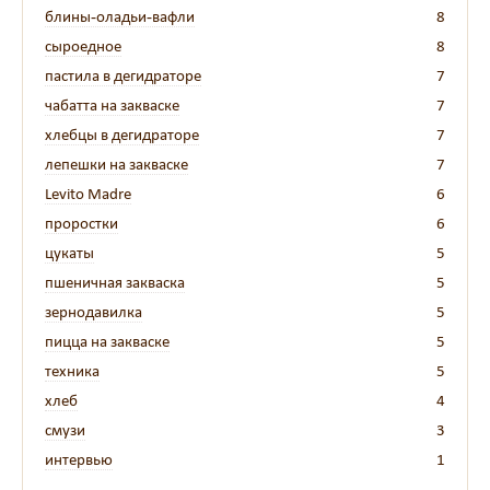
блины-оладьи-вафли
8
сыроедное
8
пастила в дегидраторе
7
чабатта на закваске
7
хлебцы в дегидраторе
7
лепешки на закваске
7
Levito Madre
6
проростки
6
цукаты
5
пшеничная закваска
5
зернодавилка
5
пицца на закваске
5
техника
5
хлеб
4
смузи
3
интервью
1