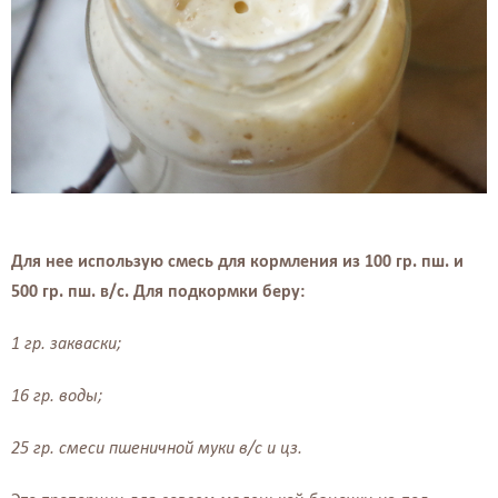
Для нее использую смесь для кормления из 100 гр. пш. и
500 гр. пш. в/с. Для подкормки беру:⠀ ⠀
1 гр. закваски;⠀⠀
16 гр. воды;⠀⠀
25 гр. смеси пшеничной муки в/с и цз.⠀
⠀