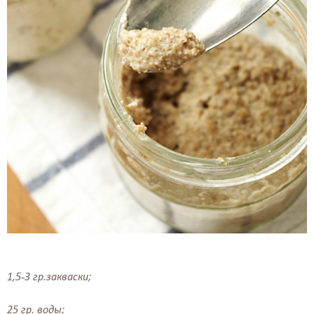
1,5-3 гр.закваски;⠀ ⠀
25 гр. воды;⠀⠀