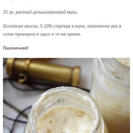
25 гр. ржаной цельнозерновой муки.⠀
⠀
Основная мысль: 5-10% стартера к муке, освежение раз в
сутки примерно в одно и то же время.⠀
⠀⠀
Пшеничная!⠀