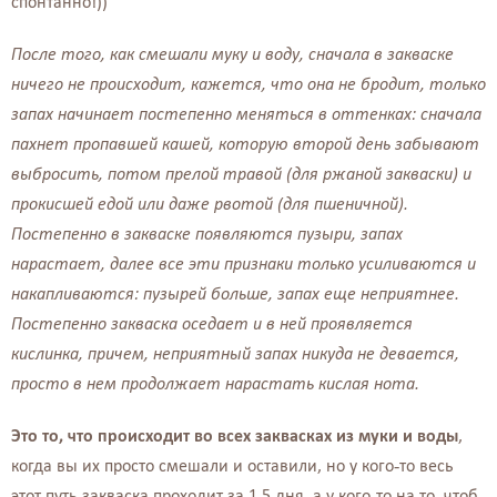
спонтанно!))
После того, как смешали муку и воду, сначала в закваске
ничего не происходит, кажется, что она не бродит, только
запах начинает постепенно меняться в оттенках: сначала
пахнет пропавшей кашей, которую второй день забывают
выбросить, потом прелой травой (для ржаной закваски) и
прокисшей едой или даже рвотой (для пшеничной).
Постепенно в закваске появляются пузыри, запах
нарастает, далее все эти признаки только усиливаются и
накапливаются: пузырей больше, запах еще неприятнее.
Постепенно закваска оседает и в ней проявляется
кислинка, причем, неприятный запах никуда не девается,
просто в нем продолжает нарастать кислая нота.
Это то, что происходит во всех заквасках из муки и воды
,
когда вы их просто смешали и оставили, но у кого-то весь
этот путь закваска проходит за 1,5 дня, а у кого-то на то, чтоб