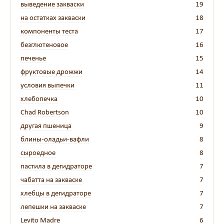
выведение закваски
19
на остатках закваски
18
компоненты теста
17
безглютеновое
16
печенье
15
фруктовые дрожжи
14
условия выпечки
11
хлебопечка
10
Chad Robertson
10
другая пшеница
9
блины-оладьи-вафли
8
сыроедное
8
пастила в дегидраторе
7
чабатта на закваске
7
хлебцы в дегидраторе
7
лепешки на закваске
7
Levito Madre
6