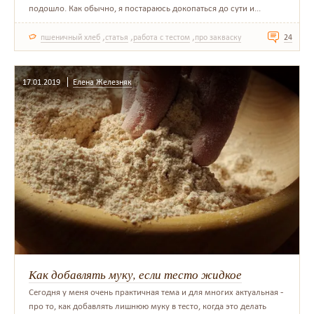
подошло. Как обычно, я постараюсь докопаться до сути и...
,
,
,
пшеничный хлеб
статья
работа с тестом
про закваску
24
17.01.2019
Елена Железняк
Как добавлять муку, если тесто жидкое
Сегодня у меня очень практичная тема и для многих актуальная -
про то, как добавлять лишнюю муку в тесто, когда это делать