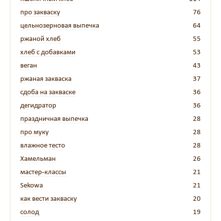
про закваску
76
цельнозерновая выпечка
64
ржаной хлеб
55
хлеб с добавками
53
веган
43
ржаная закваска
37
сдоба на закваске
36
дегидратор
36
праздничная выпечка
28
про муку
28
влажное тесто
28
Хамельман
26
мастер-классы
21
Sekowa
21
как вести закваску
20
солод
19