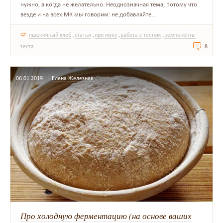
нужно, а когда не желательно. Неоднозначная тема, потому что
везде и на всех МК мы говорим: не добавляйте...
,
,
,
,
пшеничный хлеб
статья
про муку
работа с тестом
компоненты
теста
8
06.01.2019
Елена Железняк
Про холодную ферментацию (на основе ваших