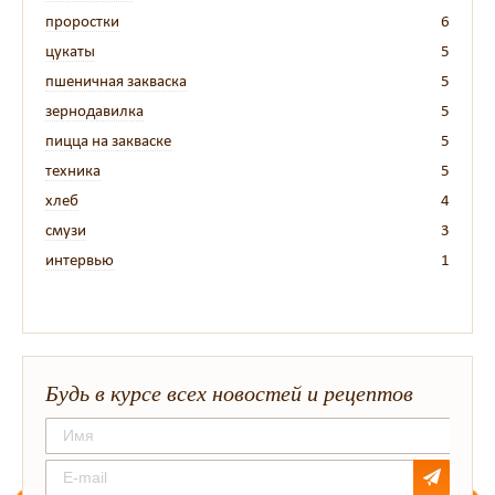
проростки
6
цукаты
5
пшеничная закваска
5
зернодавилка
5
пицца на закваске
5
техника
5
хлеб
4
смузи
3
интервью
1
Будь в курсе всех новостей и рецептов