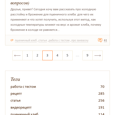
вопросов)
Друзья, привет! Сегодня хочу вам рассказать про холодную
расстойку и брожение для пшеничного хлеба: для чего их
применяют и что хотят получить, используя этот метод, как
холодные температуры влияют на вкус и аромат хлеба, почему
брожение в холоде не равняется...
,
,
,
пшеничный хлеб
статья
работа с тестом
про закваску
61
…
1
2
3
4
5
9
Теги
работа с тестом
70
рецепт
285
статья
256
видеорецепт
191
пшеничный хлеб
114