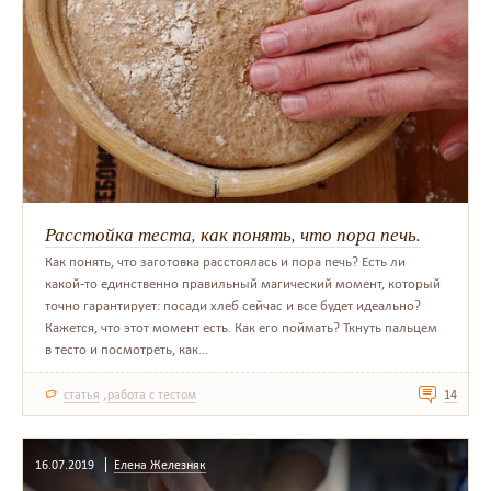
Расстойка теста, как понять, что пора печь.
Как понять, что заготовка расстоялась и пора печь? Есть ли
какой-то единственно правильный магический момент, который
точно гарантирует: посади хлеб сейчас и все будет идеально?
Кажется, что этот момент есть. Как его поймать? Ткнуть пальцем
в тесто и посмотреть, как...
,
статья
работа с тестом
14
16.07.2019
Елена Железняк