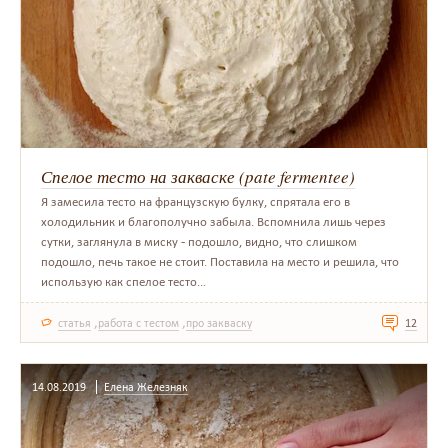
Спелое тесто на закваске (pate fermentee)
Я замесила тесто на французскую булку, спрятала его в
холодильник и благополучно забыла. Вспомнила лишь через
сутки, заглянула в миску - подошло, видно, что слишком
подошло, печь такое не стоит. Поставила на место и решила, что
использую как спелое тесто...
,
,
статья
работа с тестом
про закваску
12
14.08.2019
Елена Железняк